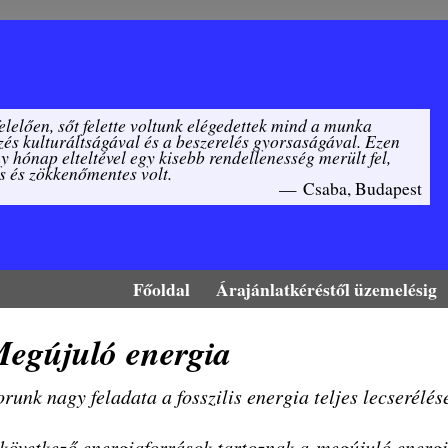
elően, sőt felette voltunk elégedettek mind a munka
zés kulturáltságával és a beszerelés gyorsaságával. Ezen
 hónap elteltével egy kisebb rendellenesség merült fel,
s és zökkenőmentes volt.
—
Csaba, Budapest
Főoldal
Árajánlatkéréstől üzemelésig
egújuló energia
runk nagy feladata a fosszilis energia teljes lecserélé
következő energiaforrások tartoznak a megújuló energ