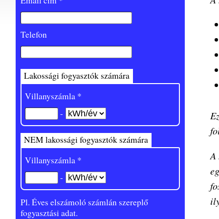
Email cím *
Telefon
Lakossági fogyasztók számára
Villanyszámla *
-
Ez
fo
NEM lakossági fogyasztók számára
A 
Villanyszámla *
eg
-
fo
il
Pl. Éves elszámoló számlán szereplő
fogyasztási adat.