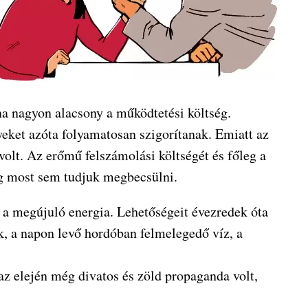
na nagyon alacsony a működtetési költség.
yeket azóta folyamatosan szigorítanak. Emiatt az
lt. Az erőmű felszámolási költségét és főleg a
ég most sem tudjuk megbecsülni.
, a megújuló energia. Lehetőségeit évezredek óta
k, a napon levő hordóban felmelegedő víz, a
z elején még divatos és zöld propaganda volt,