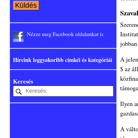
Szavak
Szeren
Institu
Nézze meg Facebook oldalunkat is
jobban 
A jelen
Híreink leggyakoribb címkéi és kategóriái
$ az ál
közfin
Keresés
támogat
Ilyen a
gazdas
A vált