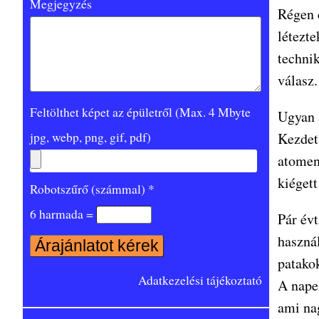
Megjegyzés
Régen 
létezte
techni
válasz.
Feltölthet képet az épületről (Max. 4 Mbyte
Ugyan 
jpg, webp, png, gif, pdf)
Kezdet
atomen
kiéget
Robotszűrő (számmal) *
6 harmada =
Pár évt
haszná
patakok
Adatkezelési tájékoztató
A nape
ami na