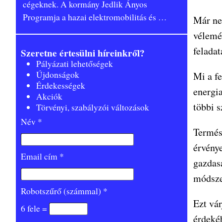
cégeknek. A kormány Jedlik Ányos
Programja a hazai elektromobilitás és
…
Már ne
vélemé
feladat
Szeretne értesülni híreinkről?
Pályázati lehetőségek
Újdonságok
Mi a f
Érdekességek
energia
Akciók
többi 
Törvényi, szabályzói változások
Név *
Termés
érvény
Email cím *
gazdas
módsze
Robotszűrő (számmal) *
Ezt vá
6 fele =
érdeké