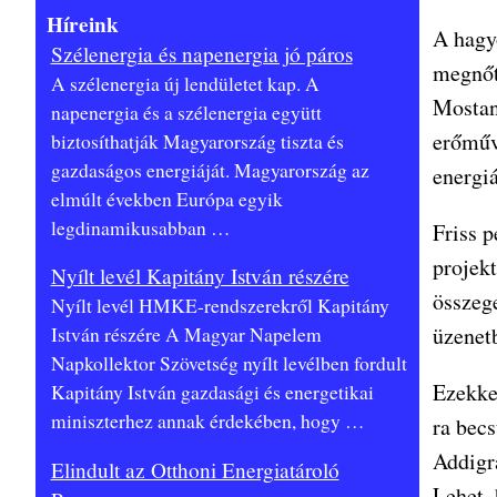
Híreink
A hagy
Szélenergia és napenergia jó páros
megnőtt
A szélenergia új lendületet kap. A
Mostan
napenergia és a szélenergia együtt
erőműv
biztosíthatják Magyarország tiszta és
gazdaságos energiáját. Magyarország az
energiá
elmúlt években Európa egyik
legdinamikusabban
…
Friss 
projek
Nyílt levél Kapitány István részére
összeg
Nyílt levél HMKE-rendszerekről Kapitány
üzenetb
István részére A Magyar Napelem
Napkollektor Szövetség nyílt levélben fordult
Ezekke
Kapitány István gazdasági és energetikai
miniszterhez annak érdekében, hogy
…
ra bec
Addigr
Elindult az Otthoni Energiatároló
Lehet,