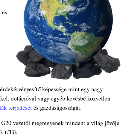
 és
 érdekérvényesítő képessége mint egy nagy
kel, dotációval vagy egyéb kevésbé közvetlen
iák terjedését
és gazdaságosságát.
 a G20 vezetői megtegyenek mindent a világ jövője
k tőlük.