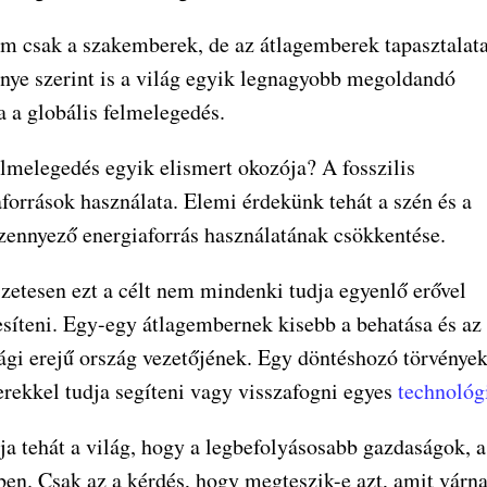
m csak a szakemberek, de az átlagemberek tapasztalata
nye szerint is a világ egyik legnagyobb megoldandó
a a globális felmelegedés.
elmelegedés egyik elismert okozója? A fosszilis
források használata. Elemi érdekünk tehát a szén és a
szennyező energiaforrás használatának csökkentése.
zetesen ezt a célt nem mindenki tudja egyenlő erővel
esíteni. Egy-egy átlagembernek kisebb a behatása és az
ági erejű ország vezetőjének. Egy döntéshozó törvények
rekkel tudja segíteni vagy visszafogni egyes
technológ
rja tehát a világ, hogy a legbefolyásosabb gazdaságok,
ben. Csak az a kérdés, hogy megteszik-e azt, amit várna