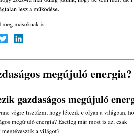
ágtalan lesz a működése.
 meg másoknak is...
a
T
Li
e
wi
nk
o
tte
ed
k
r
In
daságos megújuló energia?
ezik gazdaságos megújuló ener
enne végre tisztázni, hogy létezik-e olyan a világban, h
ágos megújuló energia? Esetleg már most is az, csak
k megtévesztik a világot?