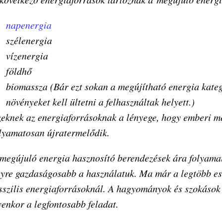
napenergia
szélenergia
vízenergia
földhő
biomassza (Bár ezt sokan a megújítható energia kateg
növényeket kell ültetni a felhasználtak helyett.)
eknek az energiaforrásoknak a lényege, hogy emberi m
lyamatosan újratermelődik.
megújuló energia hasznosító berendezések ára folyama
yre gazdaságosabb a használatuk. Ma már a legtöbb ese
sszilis energiaforrásoknál. A hagyományok és szokások
yenkor a legfontosabb feladat.