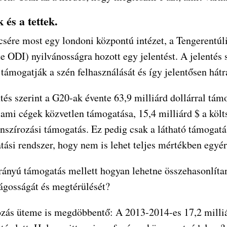
 és a tettek.
csére most egy londoni központú intézet, a Tengerentúl
te ODI) nyilvánosságra hozott egy jelentést. A jelentés 
támogatják a szén felhasználását és így jelentősen hátr
tés szerint a G20-ak évente 63,9 milliárd dollárral tám
lami cégek közvetlen támogatása, 15,4 milliárd $ a költ
anszírozási támogatás. Ez pedig csak a látható támogatá
ási rendszer, hogy nem is lehet teljes mértékben egyér
rányú támogatás mellett hogyan lehetne összehasonlítan
ágosságát és megtérülését?
ozás üteme is megdöbbentő: A 2013-2014-es 17,2 milliá