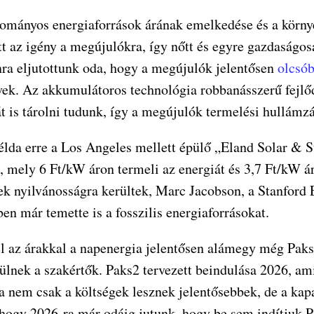
ományos energiaforrások árának emelkedése és a körny
 az igény a megújulókra, így nőtt és egyre gazdaságosa
ra eljutottunk oda, hogy a megújulók jelentősen
olcsób
ek. Az akkumulátoros technológia robbanásszerű fejl
t is tárolni tudunk, így a megújulók termelési hullámz
példa erre a Los Angeles mellett épülő „Eland Solar &
t, mely 6 Ft/kW áron termeli az energiát és 3,7 Ft/kW 
ek nyilvánosságra kerültek, Marc Jacobson, a Stanford
en már temette is a fosszilis energiaforrásokat.
l az árakkal a napenergia jelentősen alámegy még Paks2
sülnek a szakértők. Paks2 tervezett beindulása 2026, am
a nem csak a költségek lesznek jelentősebbek, de a kap
 hogy 2026-ra már odáig jutunk, hogy be sem indítjuk P