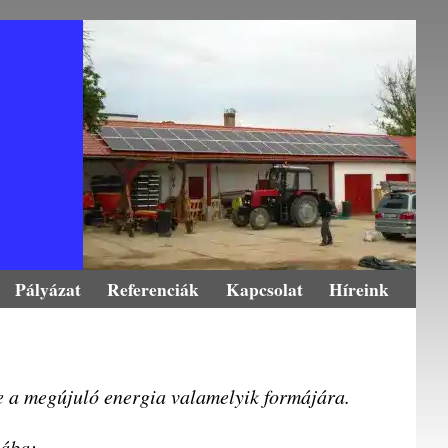
Pályázat
Referenciák
Kapcsolat
Híreink
se a megújuló energia valamelyik formájára.
iába: