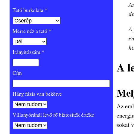
Az
Tető burkolata *
de
A 
Merre néz a tető *
en
ho
Irányítószám *
A l
Cím
Mel
Hány fázis van bekötve
Az emb
Villanyóránál levő fő biztosíték értéke
energia
sokat v