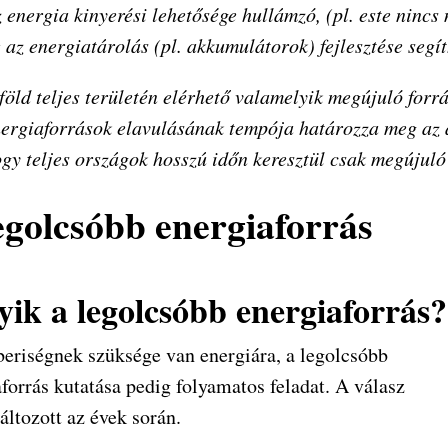
 energia kinyerési lehetősége hullámzó, (pl. este nincs
 az energiatárolás (pl. akkumulátorok) fejlesztése segí
föld teljes területén elérhető valamelyik megújuló forrá
ergiaforrások elavulásának tempója határozza meg az á
gy teljes országok hosszú időn keresztül csak megújuló
egolcsóbb energiaforrás
yik a legolcsóbb energiaforrás?
eriségnek szüksége van energiára, a legolcsóbb
forrás kutatása pedig folyamatos feladat. A válasz
áltozott az évek során.