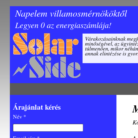
Napelem villamosmérnököktől
Legyen 0 az energiaszámlája!
Várakozásainknak megfel
minőségével, az ügyinté
túlmenően, mikor néhány
annak elintézése is gyor
M
Árajánlat kérés
Név *
Ko
A 