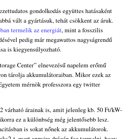
ezettudatos gondolkodás együttes hatásaként
bbá vált a gyártásuk, tehát csökkent az áruk.
ban termelik az energiát
, mint a fosszilis
ődésével pedig már megawattos nagyságrendű
ása is kiegyensúlyozható.
 Storage Center” elnevezésű napelem erőmű
áron tárolja akkumulátoraiban. Mikor ezek az
 Egyetem mérnök professzora egy twitter
 várható árainak is, amit jelenleg kb. 50 Ft/kW-
ikorra ez a különbség még jelentősebb lesz.
acitásban is sokat nőnek az akkumulátorok.
aks2-t, mert annyira drágán fog termelni, hogy