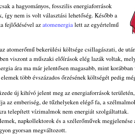
csak a hagyományos, fosszilis energiaforrások
k, így nem is volt választási lehetőség. Később a
ka fejlődésével az
atomenergia
lett az egyértelmű
az atomerőmű bekerülési költsége csillagászati, de utá
ben viszont a műszaki előírások elég lazák voltak, mel
ergia ára ma már jelentősen magasabb, mint korábban vo
t elemek több évszázados őrzésének költségét pedig m
izede új kihívó jelent meg az energiaforrások területén
lja az emberiség, de tűzhelyeken elégő fa, a szélmalmo
ra telepített vízimalmok nem energiát szolgáltattak.
lemek, napkollektorok és a szélerőművek megjelenése a
gyon gyorsan megváltozott.