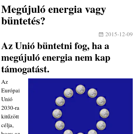
Megújuló energia vagy
büntetés?
2015-12-09
Az Unió büntetni fog, ha a
megújuló energia nem kap
támogatást.
Az
Európai
Unió
2030-ra
kitűzött
célja,
hogy az