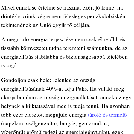
Mivel ennek se értelme se haszna, ezért jó lenne, ha
döntéshozóink végre nem felesleges pénzkidobásként
tekintenének az Unió egyik fő céljára.
A megújuló energia terjesztése nem csak élhetőbb és
tisztább környezetet tudna teremteni számunkra, de az
energiaellátás stabilabbá és biztonságosabbá tételében
is segít.
Gondoljon csak bele: Jelenleg az ország
energiaellátásának 40%-át adja Paks. Ha valaki meg
akarja bénítani az ország energiaellátását, ennek az egy
helynek a kiiktatásával meg is tudja tenni. Ha azonban
több ezer elosztott megújuló energia
tároló és termelő
(napelem, szélgenerátor, biogáz, geotermikus,
vízerőmű) erőmű fedezi az energiaigényünket, ezek