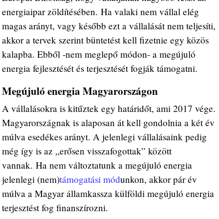
energiaipar zöldítésében. Ha valaki nem vállal elég
magas arányt, vagy később ezt a vállalását nem teljesíti,
akkor a tervek szerint büntetést kell fizetnie egy közös
kalapba. Ebből -nem meglepő módon- a megújuló
energia fejlesztését és terjesztését fogják támogatni.
Megújuló energia Magyarországon
A vállalásokra is kitűztek egy határidőt, ami 2017 vége.
Magyarországnak is alaposan át kell gondolnia a két év
múlva esedékes arányt. A jelenlegi vállalásaink pedig
még így is az „erősen visszafogottak” között
vannak. Ha nem változtatunk a megújuló energia
jelenlegi (nem)
támogatási mód
unkon, akkor pár év
múlva a Magyar államkassza külföldi megújuló energia
terjesztést fog finanszírozni.