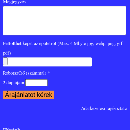
Megjegyzés
Feltölthet képet az épületről (Max. 4 Mbyte jpg, webp, png, gif,
pdf)
Robotszűrő (számmal) *
2 duplája =
Adatkezelési tájékoztató
Híreink