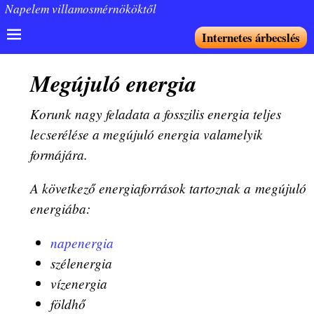
Napelem villamosmérnököktől
Internetes árbecslés
Megújuló energia
Korunk nagy feladata a fosszilis energia teljes
lecserélése a megújuló energia valamelyik
formájára.
A következő energiaforrások tartoznak a megújuló
energiába:
napenergia
szélenergia
vízenergia
földhő