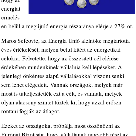
energiat
ermelés
en belül a megújuló energia részaránya elérje a 27%-ot.
Maros Sefcovic, az Energia Unió alelnöke megtartotta
éves értékelését, melyen belül kitért az energetikai
célokra. Felvetette, hogy az összesített cél elérése
érdekében mindenkinek vállalnia kell lépéseket. A
jelenlegi önkéntes alapú vállalásokkal viszont senki
sem lehet elégedett. Vannak országok, melyek már
most is túlteljesítették ezt a célt, és vannak, melyek
olyan alacsony szintet tűztek ki, hogy azzal erősen
rontani fogják az átlagot.
Ezeket az országokat próbálja most ösztönözni az
Európai Bizottság, hogy vállaljanak nagyobb részt az