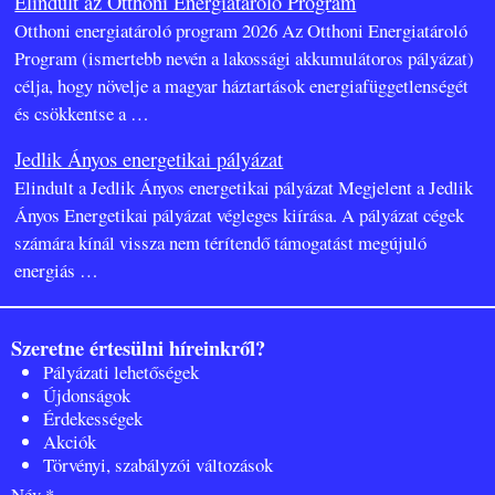
Elindult az Otthoni Energiatároló Program
Otthoni energiatároló program 2026 Az Otthoni Energiatároló
Program (ismertebb nevén a lakossági akkumulátoros pályázat)
célja, hogy növelje a magyar háztartások energiafüggetlenségét
és csökkentse a
…
Jedlik Ányos energetikai pályázat
Elindult a Jedlik Ányos energetikai pályázat Megjelent a Jedlik
Ányos Energetikai pályázat végleges kiírása. A pályázat cégek
számára kínál vissza nem térítendő támogatást megújuló
energiás
…
Szeretne értesülni híreinkről?
Pályázati lehetőségek
Újdonságok
Érdekességek
Akciók
Törvényi, szabályzói változások
Név *