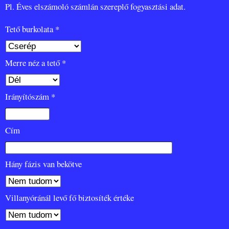
Pl. Éves elszámoló számlán szereplő fogyasztási adat.
Tető burkolata *
Merre néz a tető *
Irányítószám *
Cím
Hány fázis van bekötve
Villanyóránál levő fő biztosíték értéke