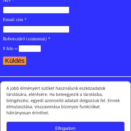
Email cím *
Robotszűrő (számmal) *
8 fele =
Nézze meg Facebook oldalunkat is
A jobb élményért sütiket használunk eszközadatok
tárolására, elérésére. Ha beleegyezik a tárolásba,
böngészési, egyedi azonosító adatait dolgozzuk fel. Ennek
elmulasztása, visszavonása bizonyos funkciókat
Híreink leggyakoribb címkéi és kategóriái
hátrányosan érinthet.
Elfogadom