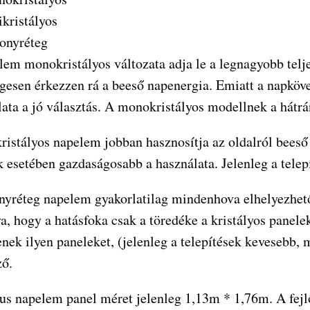
ikristályos
onyréteg
lem monokristályos változata adja le a legnagyobb telj
gesen érkezzen rá a beeső napenergia. Emiatt a napköv
lata a jó választás. A monokristályos modellnek a hátr
ristályos napelem jobban hasznosítja az oldalról beeső és
 esetében gazdaságosabb a használata. Jelenleg a telepí
nyréteg napelem gyakorlatilag mindenhova elhelyezhető
a, hogy a hatásfoka csak a töredéke a kristályos panele
enek ilyen paneleket, (jelenleg a telepítések kevesebb,
ző.
kus napelem panel méret jelenleg 1,13m * 1,76m. A fejl