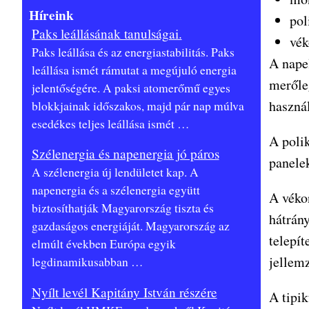
Híreink
pol
Paks leállásának tanulságai.
vék
Paks leállása és az energiastabilitás. Paks
A nape
leállása ismét rámutat a megújuló energia
merőle
jelentőségére. A paksi atomerőmű egyes
haszná
blokkjainak időszakos, majd pár nap múlva
esedékes teljes leállása ismét
…
A polik
Szélenergia és napenergia jó páros
panelek
A szélenergia új lendületet kap. A
napenergia és a szélenergia együtt
A véko
biztosíthatják Magyarország tiszta és
hátrány
gazdaságos energiáját. Magyarország az
telepít
elmúlt években Európa egyik
jellem
legdinamikusabban
…
Nyílt levél Kapitány István részére
A tipi