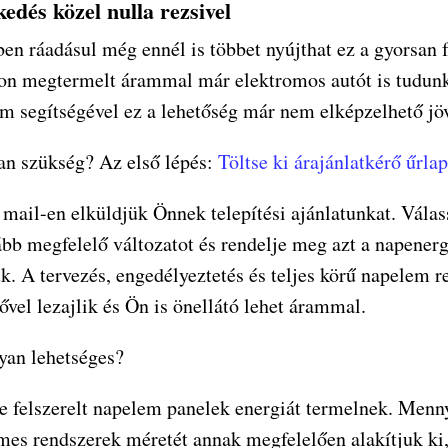
edés közel nulla rezsivel
ben ráadásul még ennél is többet nyújthat ez a gyorsan 
hon megtermelt árammal már elektromos autót is tudunk 
m segítségével ez a lehetőség már nem elképzelhető jö
an szükség? Az első lépés:
Töltse ki árajánlatkérő űrla
mail-en elküldjük Önnek telepítési ajánlatunkat. Válas
bb megfelelő változatot és rendelje meg azt a napenerg
k. A tervezés, engedélyeztetés és teljes körű napelem r
ővel lezajlik és Ön is önellátó lehet árammal.
yan lehetséges?
re felszerelt napelem panelek energiát termelnek. Men
mes rendszerek méretét annak megfelelően alakítjuk ki