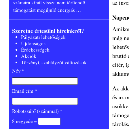
az inve
számára kínál vissza nem térítendő
támogatást megújuló energiás
…
Napen
Amikor
Szeretne értesülni híreinkről?
Pályázati lehetőségek
még ne
Újdonságok
lehető
Érdekességek
bruttó 
Akciók
Törvényi, szabályzói változások
eltér,
Név *
akkumu
Az akk
Email cím *
és az o
csökke
Robotszűrő (számmal) *
támoga
8 negyede =
tárolás