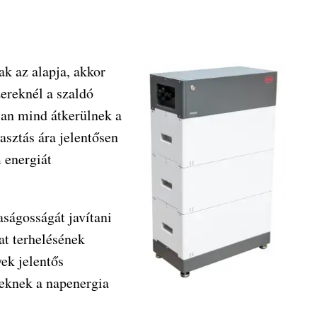
k az alapja, akkor
ereknél a szaldó
san mind átkerülnek a
asztás ára jelentősen
 energiát
ságosságát javítani
zat terhelésének
ek jelentős
seknek a napenergia