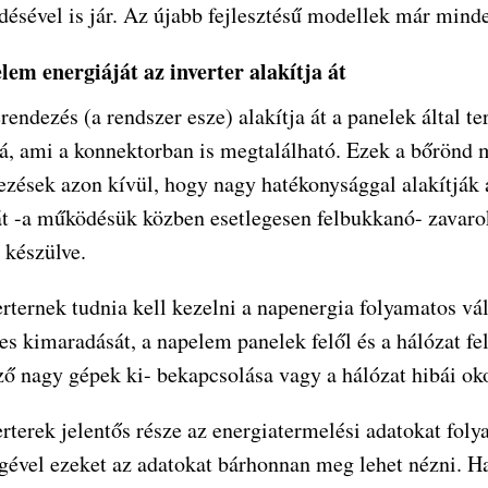
désével is jár. Az újabb fejlesztésű modellek már mind
lem energiáját az inverter alakítja át
rendezés (a rendszer esze) alakítja át a panelek által 
, ami a konnektorban is megtalálható. Ezek a bőrönd m
ezések azon kívül, hogy nagy hatékonysággal alakítják 
át -a működésük közben esetlegesen felbukkanó- zavarok
 készülve.
rternek tudnia kell kezelni a napenergia folyamatos vál
es kimaradását, a napelem panelek felől és a hálózat fe
ző nagy gépek ki- bekapcsolása vagy a hálózat hibái ok
rterek jelentős része az energiatermelési adatokat foly
égével ezeket az adatokat bárhonnan meg lehet nézni. H