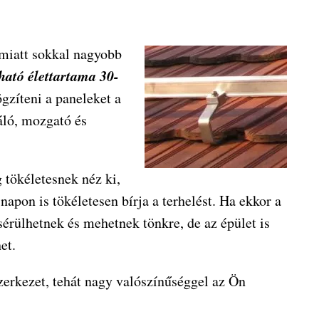
emiatt sokkal nagyobb
ható élettartama 30-
ögzíteni a paneleket a
dáló, mozgató és
 tökéletesnek néz ki,
apon is tökéletesen bírja a terhelést. Ha ekkor a
érülhetnek és mehetnek tönkre, de az épület is
et.
szerkezet, tehát nagy valószínűséggel az Ön