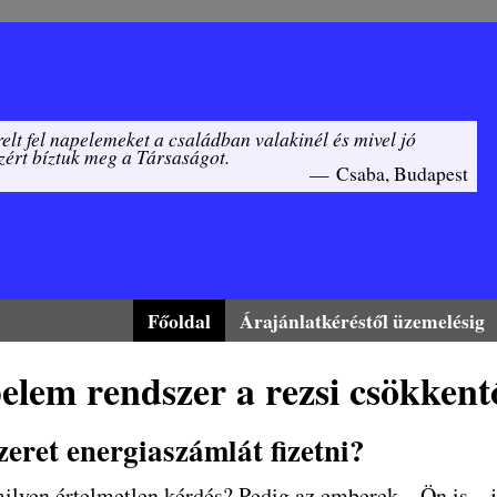
elt fel napelemeket a családban valakinél és mivel jó
zért bíztuk meg a Társaságot.
—
Csaba, Budapest
Főoldal
Árajánlatkéréstől üzemelésig
elem rendszer a rezsi csökkent
zeret energiaszámlát fizetni?
ilyen értelmetlen kérdés? Pedig az emberek – Ön is – j