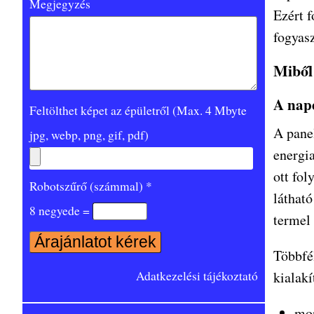
Megjegyzés
Ezért 
fogyasz
Miből
A nap
Feltölthet képet az épületről (Max. 4 Mbyte
A panel
jpg, webp, png, gif, pdf)
energia
ott fol
Robotszűrő (számmal) *
láthat
8 negyede =
termel 
Többfél
Adatkezelési tájékoztató
kialakí
mon