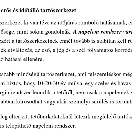
 erős és időtálló tartószerkezet
ószerkezet ki van téve az időjárás romboló hatásainak, 
A napelem rendszer vár
ntősége, mint sokan gondolnák.
 ezért a tartószerkezetnek ennél tovább is stabilan kell r
kletváltozás, az eső, a jég és a szél folyamatos korro
ő hatásai ellenére.
sszabb minőségű tartószerkezet, ami felszereléskor még
 biztos, hogy 10-20-30 év múlva, egy szeles és havas n
rgia rendszer leomlik a tetőről, nem csak a napelemek s
abban károsodhat vagy akár személyi sérülés is történh
leg elterjedt tetőburkolatoknál létezik megfelelő tartó
is telepíthető napelem rendszer.