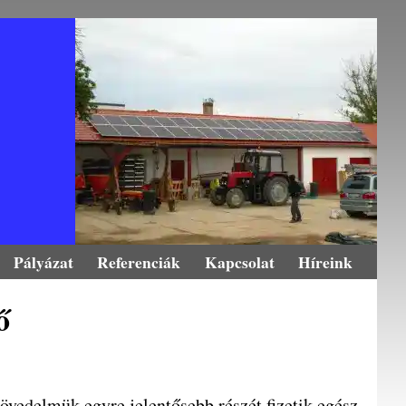
Pályázat
Referenciák
Kapcsolat
Híreink
ő
övedelmük egyre jelentősebb részét fizetik egész