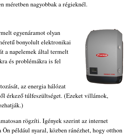
en méretben nagyobbak a régieknél.
termelt egyenáramot olyan
éretű bonyolult elektronikai
át a napelemek által termelt
ra és problémákra is fel
tozását, az energia hálózat
lől érkező túlfeszültséget. (Ezeket villámok,
ozhatják.)
amatosan rögzíti. Igények szerint az internet
a Ön például nyaral, közben ránézhet, hogy otthon