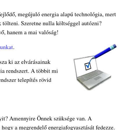
fejlődő, megújuló energia alapú technológia, mert
tölteni. Szeretne nulla költséggel autózni?
vő, hanem a mai valóság!
punkat
.
sza ki az elvárásainak
ia rendszert. A többit mi
endszer telepítés rövid
nyit? Amennyire Önnek szüksége van. A
, hogy a megrendelő energiafogyasztását fedezze.