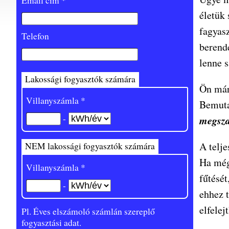
Email cím *
életük 
fagyas
Telefon
berende
lenne 
Lakossági fogyasztók számára
Ön már 
Villanyszámla *
Bemuta
-
megsza
A telj
NEM lakossági fogyasztók számára
Ha még
Villanyszámla *
fűtésé
-
ehhez t
elfelej
Pl. Éves elszámoló számlán szereplő
fogyasztási adat.