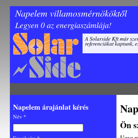
Napelem villamosmérnököktől
Legyen 0 az energiaszámlája!
A Solarside Kft már szer
referenciákat kaptunk, e
Nap
Napelem árajánlat kérés
Név *
Ön s
Ugye m