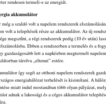
rter rendesen termeli-e az energiát.
ergia akkumulátor
 még a szaldó volt a napelem rendszerek elszámolásána
m volt a telepítések része az akkumulátor. Az új rendsz
sége megszűnt, a régi rendszerek pedig (10 év után) las
elszámolásba. Ebben a rendszerben a termelés és a fogy
 így gazdaságosabb lett a napközben megtermelt napelem
látorban tárolva „eltenni” estére.
umulátor így segít az otthoni napelem rendszerek gazda
rszágos energiahálózat terhelését is kisimítani. A háló
ntése miatt indul mostanában több olyan pályázat, mely
tást adnak a lakossági és a céges akkumulátor telepíté
ára.