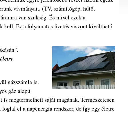
korunk vívmányait, (TV, számítógép, hűtő,
áramra van szükség. És mivel ezek a
 kell. Ez a folyamatos fizetés viszont kiváltható
zokásán”.
életre
vül gázszámla is.
yos gáz alapú
ét is megtermelheti saját magának. Természetesen
foglal el a napenergia rendszer, de így egy életre