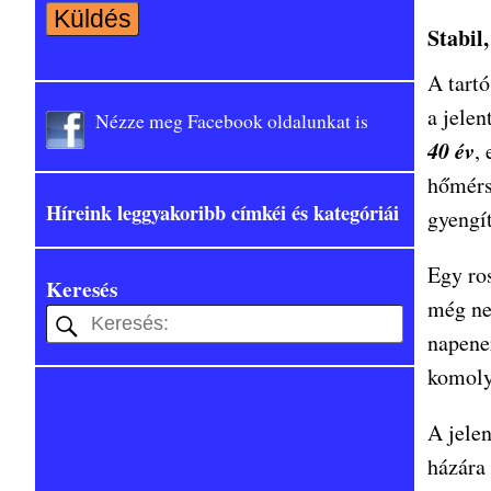
Stabil,
A tart
a jele
Nézze meg Facebook oldalunkat is
40 év
,
hőmérsé
Híreink leggyakoribb címkéi és kategóriái
gyengít
Egy ro
Keresés
még nem
napene
komoly
A jelen
házára 