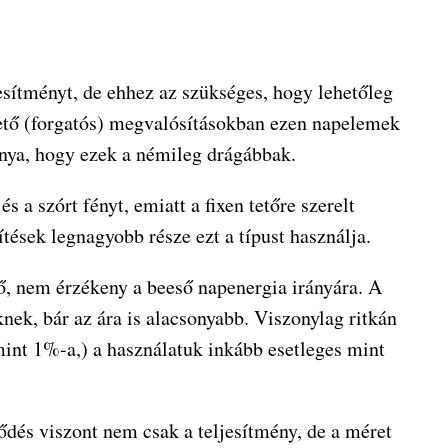
esítményt, de ehhez az szükséges, hogy lehetőleg
ető (forgatós) megvalósításokban ezen napelemek
ánya, hogy ezek a némileg drágábbak.
 a szórt fényt, emiatt a fixen tetőre szerelt
tések legnagyobb része ezt a típust használja.
, nem érzékeny a beeső napenergia irányára. A
knek, bár az ára is alacsonyabb. Viszonylag ritkán
 mint 1%-a,) a használatuk inkább esetleges mint
ődés viszont nem csak a teljesítmény, de a méret