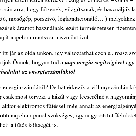
során arra, hogy fűtsenek, világítsanak, és használják 
ztó, mosógép, porszívó, légkondicionáló… ) melyekhez 
zések áramot használnak, ezért természetesen fizetnünk
saját napelem rendszer használatával.
itt jár az oldalunkon, így változtathat ezen a „rossz s
napenergia segítségével egy 
tjuk Önnek, hogyan tud a
badulni az energiaszámláktól
.
es energiaszámlától? De hát érkezik a villanyszámlán kí
 csak most tervezi a házát vagy lecserélné a hagyomán
t, akkor elektromos fűtéssel még annak az energiaigény
öbb napelem panel szükséges, így nagyobb tetőfelületet 
theti a fűtés költségét is.