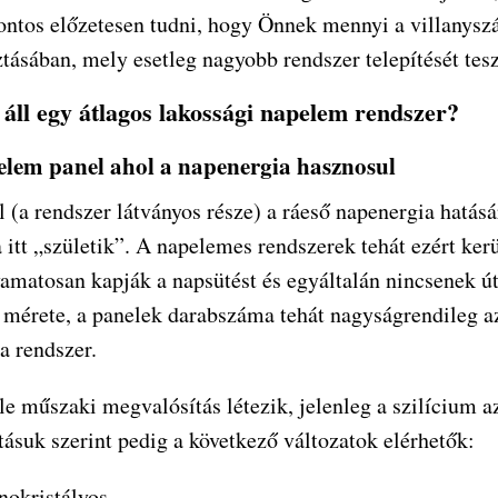
fontos előzetesen tudni, hogy Önnek mennyi a villanyszá
tásában, mely esetleg nagyobb rendszer telepítését tes
 áll egy átlagos lakossági napelem rendszer?
elem panel ahol a napenergia hasznosul
 (a rendszer látványos része) a ráeső napenergia hatás
 itt „születik”. A napelemes rendszerek tehát ezért ker
yamatosan kapják a napsütést és egyáltalán nincsenek út
ó mérete, a panelek darabszáma tehát nagyságrendileg az
a rendszer.
e műszaki megvalósítás létezik, jelenleg a szilícium a
tásuk szerint pedig a következő változatok elérhetők:
okristályos