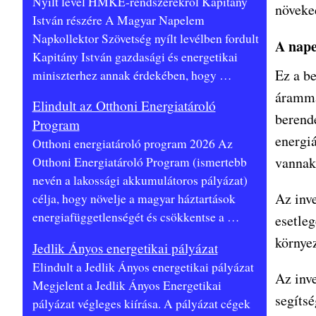
Nyílt levél HMKE-rendszerekről Kapitány
növeke
István részére A Magyar Napelem
Napkollektor Szövetség nyílt levélben fordult
A nape
Kapitány István gazdasági és energetikai
Ez a be
miniszterhez annak érdekében, hogy
…
árammá
Elindult az Otthoni Energiatároló
berend
Program
energi
Otthoni energiatároló program 2026 Az
vannak
Otthoni Energiatároló Program (ismertebb
nevén a lakossági akkumulátoros pályázat)
Az inve
célja, hogy növelje a magyar háztartások
energiafüggetlenségét és csökkentse a
…
esetleg
környe
Jedlik Ányos energetikai pályázat
Elindult a Jedlik Ányos energetikai pályázat
Az inve
Megjelent a Jedlik Ányos Energetikai
segíts
pályázat végleges kiírása. A pályázat cégek