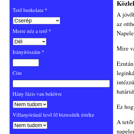
Közlek
Tető burkolata *
A jövő
az ott
Merre néz a tető *
Napele
Mire v
Irányítószám *
Ezután 
leginká
Cím
intézzü
határid
Hány fázis van bekötve
Ez hog
Villanyóránál levő fő biztosíték értéke
A tető
napele