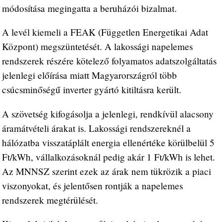
módosítása megingatta a beruházói bizalmat.
A levél kiemeli a FEAK (Független Energetikai Adat
Központ) megszüntetését. A lakossági napelemes
rendszerek részére kötelező folyamatos adatszolgáltatás
jelenlegi előírása miatt Magyarországról több
csúcsminőségű inverter gyártó kitiltásra került.
A szövetség kifogásolja a jelenlegi, rendkívül alacsony
áramátvételi árakat is. Lakossági rendszereknél a
hálózatba visszatáplált energia ellenértéke körülbelül 5
Ft/kWh, vállalkozásoknál pedig akár 1 Ft/kWh is lehet.
Az MNNSZ szerint ezek az árak nem tükrözik a piaci
viszonyokat, és jelentősen rontják a napelemes
rendszerek megtérülését.