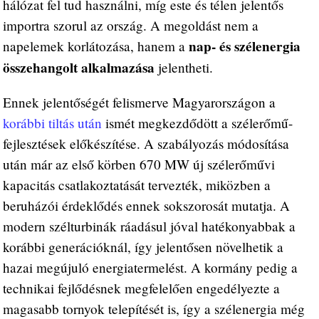
hálózat fel tud használni, míg este és télen jelentős
importra szorul az ország. A megoldást nem a
nap- és szélenergia
napelemek korlátozása, hanem a
összehangolt alkalmazása
jelentheti.
Ennek jelentőségét felismerve Magyarországon a
korábbi tiltás után
ismét megkezdődött a szélerőmű-
fejlesztések előkészítése. A szabályozás módosítása
után már az első körben 670 MW új szélerőművi
kapacitás csatlakoztatását tervezték, miközben a
beruházói érdeklődés ennek sokszorosát mutatja. A
modern szélturbinák ráadásul jóval hatékonyabbak a
korábbi generációknál, így jelentősen növelhetik a
hazai megújuló energiatermelést. A kormány pedig a
technikai fejlődésnek megfelelően engedélyezte a
magasabb tornyok telepítését is, így a szélenergia még