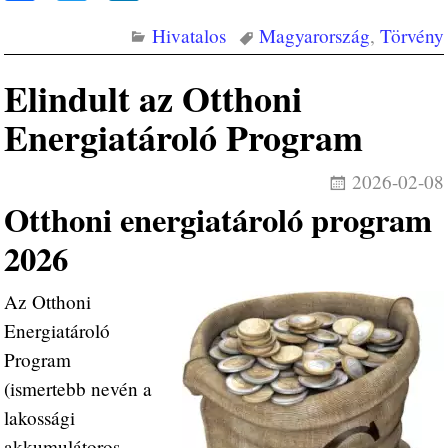
ce
wi
nk
Hivatalos
Magyarország
,
Törvény
bo
tte
ed
ok
r
In
Elindult az Otthoni
Energiatároló Program
2026-02-08
Otthoni energiatároló program
2026
Az Otthoni
Energiatároló
Program
(ismertebb nevén a
lakossági
akkumulátoros