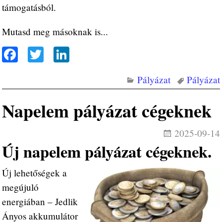
támogatásból.
Mutasd meg másoknak is...
Fa
T
Li
ce
wi
nk
Pályázat
Pályázat
bo
tte
ed
ok
r
In
Napelem pályázat cégeknek
2025-09-14
Új napelem pályázat cégeknek.
Új lehetőségek a
megújuló
energiában – Jedlik
Ányos akkumulátor