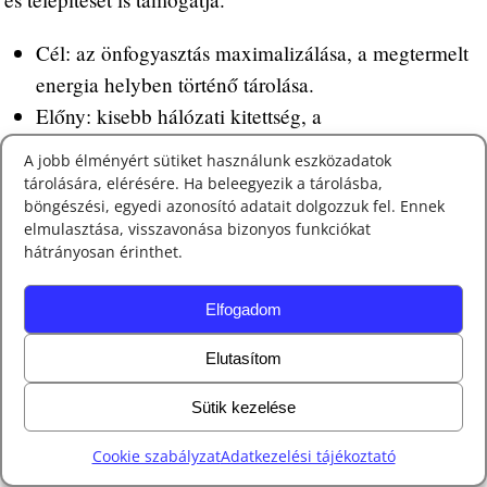
Cél: az önfogyasztás maximalizálása, a megtermelt
energia helyben történő tárolása.
Előny: kisebb hálózati kitettség, a
csúcsidőszakokban is kedvezőbb költségek.
A jobb élményért sütiket használunk eszközadatok
Kombinációs lehetőség: a napelem és az
tárolására, elérésére. Ha beleegyezik a tárolásba,
böngészési, egyedi azonosító adatait dolgozzuk fel. Ennek
akkumulátor együtt biztosítja, hogy a cégek a
elmulasztása, visszavonása bizonyos funkciókat
napenergiát hatékonyan, minél magasabb szintű
hátrányosan érinthet.
energia önellálátás céljára hasznosítsák.
Elfogadom
Kik pályázhatnak?
A Jedlik Ányos céges napelem pályázat különböző
Elutasítom
kategóriákban érhető el:
Sütik kezelése
Mikro és kisvállalkozás – akár 50% támogatással
Cookie szabályzat
Adatkezelési tájékoztató
Középvállalat – akár 40% támogatás