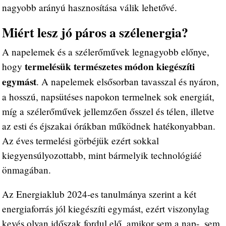
nagyobb arányú hasznosítása válik lehetővé.
Miért lesz jó páros a szélenergia?
A napelemek és a szélerőművek legnagyobb előnye,
termelésük természetes módon kiegészíti
hogy
egymást
. A napelemek elsősorban tavasszal és nyáron,
a hosszú, napsütéses napokon termelnek sok energiát,
míg a szélerőművek jellemzően ősszel és télen, illetve
az esti és éjszakai órákban működnek hatékonyabban.
Az éves termelési görbéjük ezért sokkal
kiegyensúlyozottabb, mint bármelyik technológiáé
önmagában.
Az Energiaklub 2024-es tanulmánya szerint a két
energiaforrás jól kiegészíti egymást, ezért viszonylag
kevés olyan időszak fordul elő, amikor sem a nap-, sem