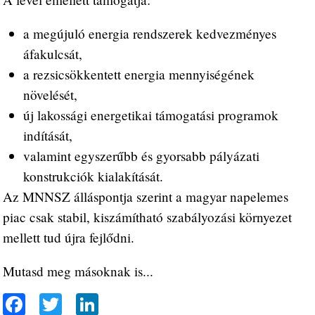
a megújuló energia rendszerek kedvezményes
áfakulcsát,
a rezsicsökkentett energia mennyiségének
növelését,
új lakossági energetikai támogatási programok
indítását,
valamint egyszerűbb és gyorsabb pályázati
konstrukciók kialakítását.
Az MNNSZ álláspontja szerint a magyar napelemes
piac csak stabil, kiszámítható szabályozási környezet
mellett tud újra fejlődni.
Mutasd meg másoknak is...
Fa
T
Li