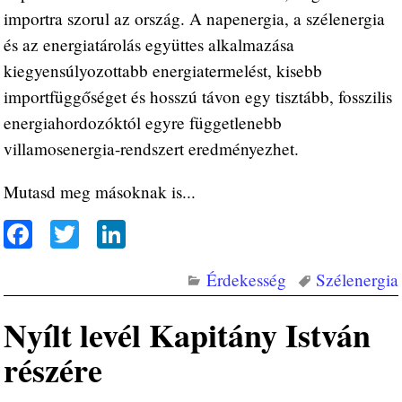
importra szorul az ország. A napenergia, a szélenergia
és az energiatárolás együttes alkalmazása
kiegyensúlyozottabb energiatermelést, kisebb
importfüggőséget és hosszú távon egy tisztább, fosszilis
energiahordozóktól egyre függetlenebb
villamosenergia-rendszert eredményezhet.
Mutasd meg másoknak is...
Fa
T
Li
ce
wi
nk
Érdekesség
Szélenergia
bo
tte
ed
ok
r
In
Nyílt levél Kapitány István
részére