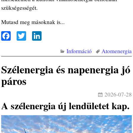
szükségességét.
Mutasd meg másoknak is...
Fa
T
Li
ce
wi
nk
Információ
Atomenergia
bo
tte
ed
ok
r
In
Szélenergia és napenergia jó
páros
2026-07-28
A szélenergia új lendületet kap.