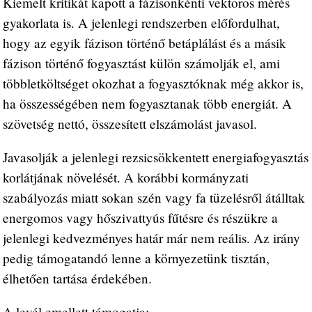
Kiemelt kritikát kapott a fázisonkénti vektoros mérés
gyakorlata is. A jelenlegi rendszerben előfordulhat,
hogy az egyik fázison történő betáplálást és a másik
fázison történő fogyasztást külön számolják el, ami
többletköltséget okozhat a fogyasztóknak még akkor is,
ha összességében nem fogyasztanak több energiát. A
szövetség nettó, összesített elszámolást javasol.
Javasolják a jelenlegi rezsicsökkentett energiafogyasztás
korlátjának növelését. A korábbi kormányzati
szabályozás miatt sokan szén vagy fa tüzelésről átálltak
energomos vagy hőszivattyús fűtésre és részükre a
jelenlegi kedvezményes határ már nem reális. Az irány
pedig támogatandó lenne a környezetünk tisztán,
élhetően tartása érdekében.
A levél emellett támogatja: