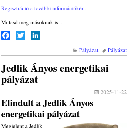
Regisztráció a további információkért.
Mutasd meg másoknak is...
Fa
T
Li
ce
wi
nk
Pályázat
Pályázat
bo
tte
ed
ok
r
In
Jedlik Ányos energetikai
pályázat
2025-11-22
Elindult a Jedlik Ányos
energetikai pályázat
Megjelent a Jedlik