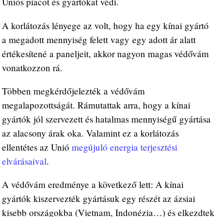
Uniós piacot és gyártókat védi.
A korlátozás lényege az volt, hogy ha egy kínai gyártó
a megadott mennyiség felett vagy egy adott ár alatt
értékesítené a paneljeit, akkor nagyon magas védővám
vonatkozzon rá.
Többen megkérdőjelezték a védővám
megalapozottságát. Rámutattak arra, hogy a kínai
gyártók jól szervezett és hatalmas mennyiségű gyártása
az alacsony árak oka. Valamint ez a korlátozás
ellentétes az Unió
megújuló energia terjesztési
elvárásaival
.
A védővám eredménye a következő lett: A kínai
gyártók kiszervezték gyártásuk egy részét az ázsiai
kisebb országokba (Vietnam, Indonézia…) és elkezdtek