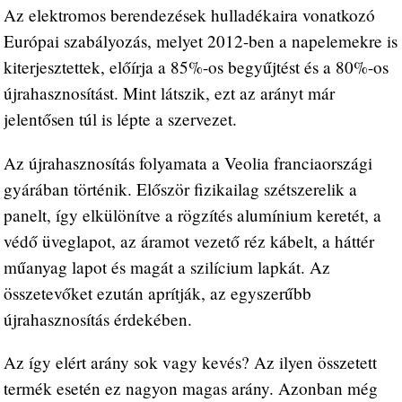
Az elektromos berendezések hulladékaira vonatkozó
Európai szabályozás, melyet 2012-ben a napelemekre is
kiterjesztettek, előírja a 85%-os begyűjtést és a 80%-os
újrahasznosítást. Mint látszik, ezt az arányt már
jelentősen túl is lépte a szervezet.
Az újrahasznosítás folyamata a Veolia franciaországi
gyárában történik. Először fizikailag szétszerelik a
panelt, így elkülönítve a rögzítés alumínium keretét, a
védő üveglapot, az áramot vezető réz kábelt, a háttér
műanyag lapot és magát a szilícium lapkát. Az
összetevőket ezután aprítják, az egyszerűbb
újrahasznosítás érdekében.
Az így elért arány sok vagy kevés? Az ilyen összetett
termék esetén ez nagyon magas arány. Azonban még