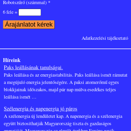
Robotszűrő (számmal) *
6 fele =
Adatkezelési tájékoztató
Híreink
Paks leállásának tanulságai.
Paks leállása és az energiastabilitás. Paks leállása ismét rámutat
a megújuló energia jelentőségére. A paksi atomerőmű egyes
blokkjainak időszakos, majd pár nap múlva esedékes teljes
leállása ismét
…
Szélenergia és napenergia jó páros
A szélenergia új lendületet kap. A napenergia és a szélenergia
együtt biztosíthatják Magyarország tiszta és gazdaságos
energiáját. Magyarország az elmúlt években Európa egyik