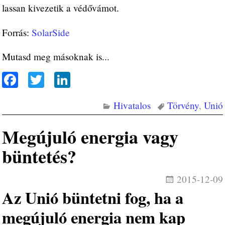
lassan kivezetik a védővámot.
Forrás:
SolarSide
Mutasd meg másoknak is...
Fa
T
Li
ce
wi
nk
Hivatalos
Törvény
,
Unió
bo
tte
ed
ok
r
In
Megújuló energia vagy
büntetés?
2015-12-09
Az Unió büntetni fog, ha a
megújuló energia nem kap