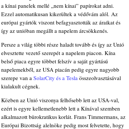
a kínai panelek mellé „nem kínai” papírokat adni.
Ezzel automatikusan kikerültek a védővám alól. Az
európai gyártók viszont befagyasztották az áraikat és
így az unióban megállt a napelem árcsökkenés.
Persze a világ többi része haladt tovább és így az Unió
elvesztette vezető szerepét a napelem piacon. Kína
belső piaca egyre többet felszív a saját gyártású
napelemekből, az USA piacán pedig egyre nagyobb
szerepe van a
SolarCity és a Tesla
összeolvasztásával
kialakult cégnek.
Közben az Unió viszonya felhősebb lett az USA-val,
ezért is egyre kellemetlenebb lett a Kínával szemben
alkalmazott bürokratikus korlát. Frans Timmermans, az
Európai Bizottság alelnöke pedig most felvetette, hogy