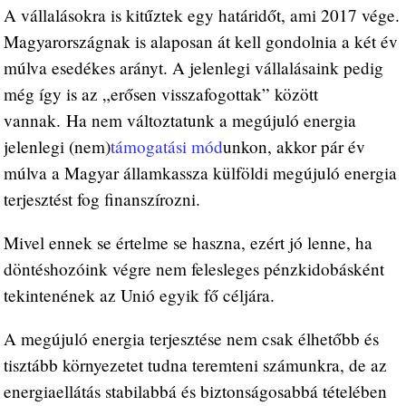
A vállalásokra is kitűztek egy határidőt, ami 2017 vége.
Magyarországnak is alaposan át kell gondolnia a két év
múlva esedékes arányt. A jelenlegi vállalásaink pedig
még így is az „erősen visszafogottak” között
vannak. Ha nem változtatunk a megújuló energia
jelenlegi (nem)
támogatási mód
unkon, akkor pár év
múlva a Magyar államkassza külföldi megújuló energia
terjesztést fog finanszírozni.
Mivel ennek se értelme se haszna, ezért jó lenne, ha
döntéshozóink végre nem felesleges pénzkidobásként
tekintenének az Unió egyik fő céljára.
A megújuló energia terjesztése nem csak élhetőbb és
tisztább környezetet tudna teremteni számunkra, de az
energiaellátás stabilabbá és biztonságosabbá tételében