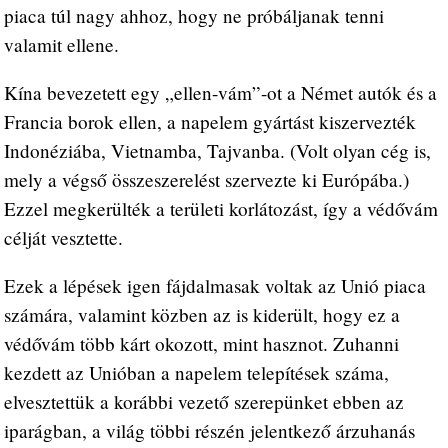
piaca túl nagy ahhoz, hogy ne próbáljanak tenni
valamit ellene.
Kína bevezetett egy „ellen-vám”-ot a Német autók és a
Francia borok ellen, a napelem gyártást kiszervezték
Indonéziába, Vietnamba, Tajvanba. (Volt olyan cég is,
mely a végső összeszerelést szervezte ki Európába.)
Ezzel megkerülték a területi korlátozást, így a védővám
célját vesztette.
Ezek a lépések igen fájdalmasak voltak az Unió piaca
számára, valamint közben az is kiderült, hogy ez a
védővám több kárt okozott, mint hasznot. Zuhanni
kezdett az Unióban a napelem telepítések száma,
elvesztettük a korábbi vezető szerepünket ebben az
iparágban, a világ többi részén jelentkező árzuhanás