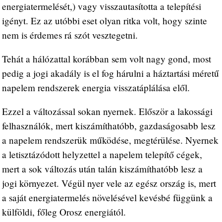
energiatermelését,) vagy visszautasította a telepítési
igényt. Ez az utóbbi eset olyan ritka volt, hogy szinte
nem is érdemes rá szót vesztegetni.
Tehát a hálózattal korábban sem volt nagy gond, most
pedig a jogi akadály is el fog hárulni a háztartási méretű
napelem rendszerek energia visszatáplálása elől.
Ezzel a változással sokan nyernek. Először a lakossági
felhasználók, mert kiszámíthatóbb, gazdaságosabb lesz
a napelem rendszerük működése, megtérülése. Nyernek
a letisztázódott helyzettel a napelem telepítő cégek,
mert a sok változás után talán kiszámíthatóbb lesz a
jogi környezet. Végül nyer vele az egész ország is, mert
a saját energiatermelés növelésével kevésbé függünk a
külföldi, főleg Orosz energiától.