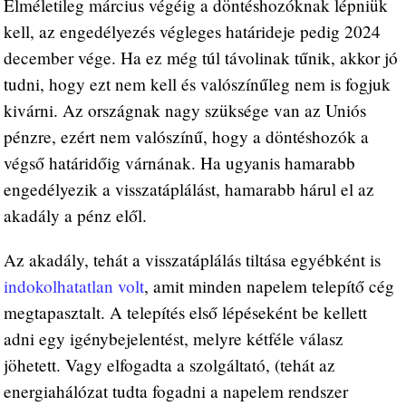
Elméletileg március végéig a döntéshozóknak lépniük
kell, az engedélyezés végleges határideje pedig 2024
december vége. Ha ez még túl távolinak tűnik, akkor jó
tudni, hogy ezt nem kell és valószínűleg nem is fogjuk
kivárni. Az országnak nagy szüksége van az Uniós
pénzre, ezért nem valószínű, hogy a döntéshozók a
végső határidőig várnának. Ha ugyanis hamarabb
engedélyezik a visszatáplálást, hamarabb hárul el az
akadály a pénz elől.
Az akadály, tehát a visszatáplálás tiltása egyébként is
indokolhatatlan volt
, amit minden napelem telepítő cég
megtapasztalt. A telepítés első lépéseként be kellett
adni egy igénybejelentést, melyre kétféle válasz
jöhetett. Vagy elfogadta a szolgáltató, (tehát az
energiahálózat tudta fogadni a napelem rendszer