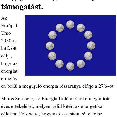
támogatást.
Az
Európai
Unió
2030-ra
kitűzött
célja,
hogy az
energiat
ermelés
en belül a megújuló energia részaránya elérje a 27%-ot.
Maros Sefcovic, az Energia Unió alelnöke megtartotta
éves értékelését, melyen belül kitért az energetikai
célokra. Felvetette, hogy az összesített cél elérése