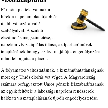
Pár hónapja tele vannak a
hírek a napelem piac újabb és
újabb változásaival /
szabályaival. A szaldó
elszámolás megszüntetése, a
napelem visszatáplálás tiltása, az ipari erőművek
telepítésének befagyasztása majd újra engedélyezése
mind felforgatta a piacot.
A folyamatos változtatásnak, a kiszámíthatatlanságnak
most egy Uniós előírás vet véget. A Magyarország
számára befagyasztott Uniós pénzek felszabadításának
az egyik feltétele a lakossági napelem rendszerek
hálózati visszatáplálásának újbóli engedélyeztetése.