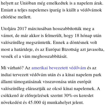
helyett az Unióban még emelkedtek is a napelem árak.
Emiatt a teljes napelemes iparág is kiállt a védővámok
eltörlése mellett.
Utoljára 2017 márciusában hosszabbították meg a
vámot, de már akkor is felmerült, hogy 18 hónap után
valószínűleg megszüntetik. Ennek a döntésnek volt
most a határideje, és az Európai Bizottság azt javasolta,
vessék el a vám meghosszabbítását.
Mi várható? Az
amerikai bevezetett védővám
és az
indiai tervezett védővám után és a kínai napelem park
állami támogatásának visszavonása után európát
valószínűleg elárasztják az olcsó kínai napelemek. A
csökkenő ár előrejelzések szerint 30%-os kereslet
növekedést és 45.000 új munkahelyet jelent.