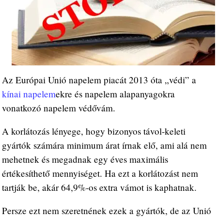
Az Európai Unió napelem piacát 2013 óta „védi” a
kínai napelem
ekre és napelem alapanyagokra
vonatkozó napelem védővám.
A korlátozás lényege, hogy bizonyos távol-keleti
gyártók számára minimum árat írnak elő, ami alá nem
mehetnek és megadnak egy éves maximális
értékesíthető mennyiséget. Ha ezt a korlátozást nem
tartják be, akár 64,9%-os extra vámot is kaphatnak.
Persze ezt nem szeretnének ezek a gyártók, de az Unió