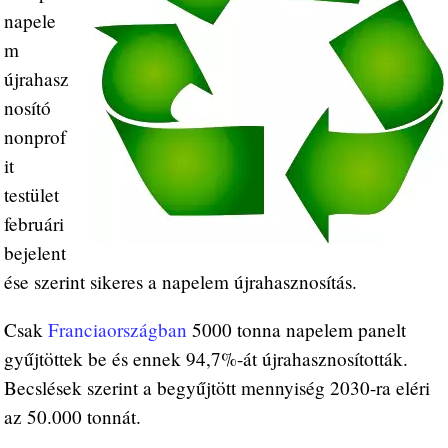
napele
m
újrahasz
nosító
nonprof
it
testület
februári
bejelent
ése szerint sikeres a napelem újrahasznosítás.
Csak
Franciaországban
5000 tonna napelem panelt
gyűjtöttek be és ennek 94,7%-át újrahasznosították.
Becslések szerint a begyűjtött mennyiség 2030-ra eléri
az 50.000 tonnát.