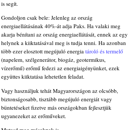
is segít.
Gondoljon csak bele: Jelenleg az ország
energiaellátásának 40%-át adja Paks. Ha valaki meg
akarja bénítani az ország energiaellátását, ennek az egy
helynek a kiiktatásával meg is tudja tenni. Ha azonban
több ezer elosztott megújuló energia
tároló és termelő
(napelem, szélgenerátor, biogáz, geotermikus,
vízerőmű) erőmű fedezi az energiaigényünket, ezek
együttes kiiktatása lehetetlen feladat.
Vagy használjuk tehát Magyarországon az olcsóbb,
biztonságosabb, tisztább megújuló energiát vagy
büntetéseket fizetve más országokban fejlesztjük
ugyanezeket az erőműveket.
Mutasd meg másoknak is...