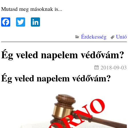
Mutasd meg másoknak is...
Fa
T
Li
ce
wi
nk
Érdekesség
Unió
bo
tte
ed
ok
r
In
Ég veled napelem védővám?
2018-09-03
Ég veled napelem védővám?