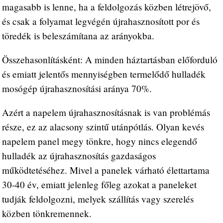
magasabb is lenne, ha a feldolgozás közben létrejövő,
és csak a folyamat legvégén újrahasznosított por és
töredék is beleszámítana az arányokba.
Összehasonlításként: A minden háztartásban előforduló
és emiatt jelentős mennyiségben termelődő hulladék
mosógép újrahasznosítási aránya 70%.
Azért a napelem újrahasznosításnak is van problémás
része, ez az alacsony szintű utánpótlás. Olyan kevés
napelem panel megy tönkre, hogy nincs elegendő
hulladék az újrahasznosítás gazdaságos
működtetéséhez. Mivel a panelek várható élettartama
30-40 év, emiatt jelenleg főleg azokat a paneleket
tudják feldolgozni, melyek szállítás vagy szerelés
közben tönkremennek.