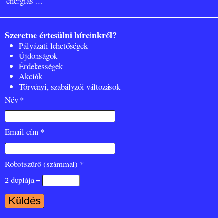
energiás
…
Szeretne értesülni híreinkről?
Pályázati lehetőségek
Újdonságok
Érdekességek
Akciók
Törvényi, szabályzói változások
Név *
Email cím *
Robotszűrő (számmal) *
2 duplája =