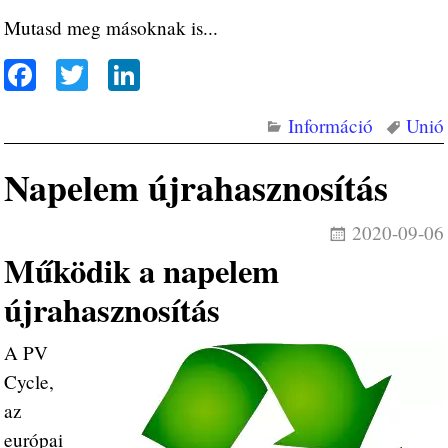
Mutasd meg másoknak is...
Fa
T
Li
ce
wi
nk
Információ
Unió
bo
tte
ed
ok
r
In
Napelem újrahasznosítás
2020-09-06
Működik a napelem
újrahasznosítás
A PV
Cycle,
az
európai