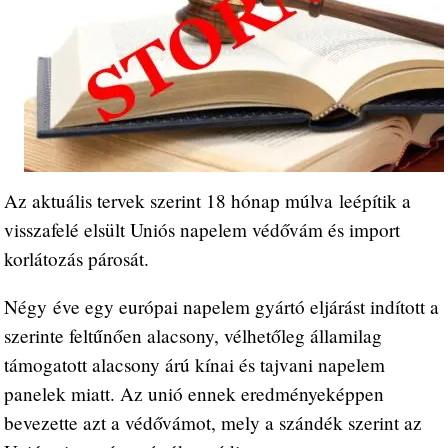
Az aktuális tervek szerint 18 hónap múlva leépítik a
visszafelé elsült Uniós napelem védővám és import
korlátozás párosát.
Négy éve egy európai napelem gyártó eljárást indított a
szerinte feltűnően alacsony, vélhetőleg államilag
támogatott alacsony árú kínai és tajvani napelem
panelek miatt. Az unió ennek eredményeképpen
bevezette azt a védővámot, mely a szándék szerint az