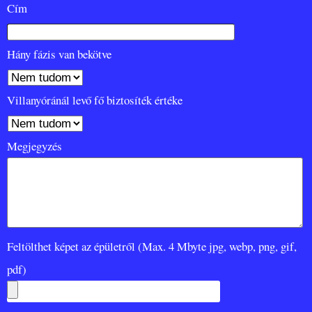
Cím
Hány fázis van bekötve
Villanyóránál levő fő biztosíték értéke
Megjegyzés
Feltölthet képet az épületről (Max. 4 Mbyte jpg, webp, png, gif,
pdf)