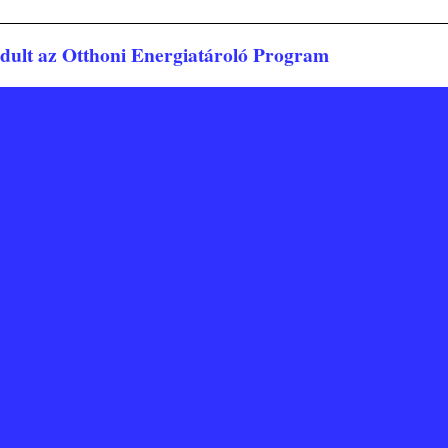
o
tte
ed
k
r
In
dult az Otthoni Energiatároló Program
zés navigáció