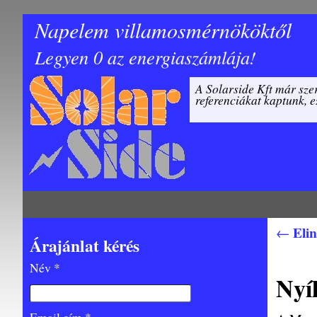
Napelem villamosmérnököktől
Legyen 0 az energiaszámlája!
A Solarside Kft már szer
referenciákat kaptunk, e
Elin
←
Bejegy
Árajánlat kérés
Név *
Nyí