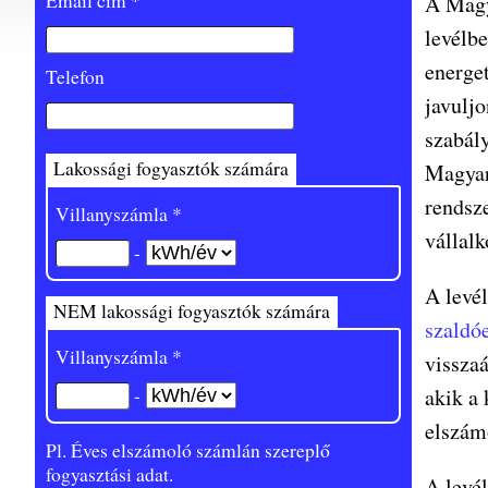
Email cím *
A Magy
levélbe
energe
Telefon
javulj
szabál
Lakossági fogyasztók számára
Magyar
rendsze
Villanyszámla *
vállal
-
A levél
NEM lakossági fogyasztók számára
szaldó
Villanyszámla *
vissza
-
akik a 
elszám
Pl. Éves elszámoló számlán szereplő
fogyasztási adat.
A levé