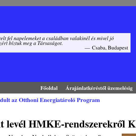
elt fel napelemeket a családban valakinél és mivel jó
zért bíztuk meg a Társaságot.
—
Csaba, Budapest
Főoldal
Árajánlatkéréstől üzemelésig
dult az Otthoni Energiatároló Program
zés navigáció
lt levél HMKE-rendszerekről Ka