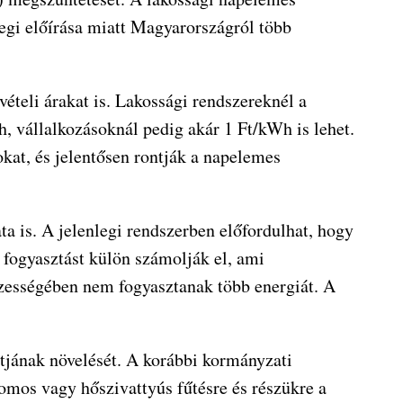
legi előírása miatt Magyarországról több
vételi árakat is. Lakossági rendszereknél a
h, vállalkozásoknál pedig akár 1 Ft/kWh is lehet.
kat, és jelentősen rontják a napelemes
ta is. A jelenlegi rendszerben előfordulhat, hogy
ő fogyasztást külön számolják el, ami
szességében nem fogyasztanak több energiát. A
átjának növelését. A korábbi kormányzati
gomos vagy hőszivattyús fűtésre és részükre a