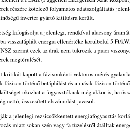
rek részére kötelező folyamatos adatszolgáltatás jelen
nőségű inverter gyártó kitiltásra került.
tség kifogásolja a jelenlegi, rendkívül alacsony áramát
ba visszatáplált energia ellenértéke körülbelül 5 Ft/kW
SZ szerint ezek az árak nem tükrözik a piaci viszonyo
erek megtérülését.
 kritikát kapott a fázisonkénti vektoros mérés gyakorla
k fázison történő betáplálást és a másik fázison történ
tköltséget okozhat a fogyasztóknak még akkor is, ha ös
ég nettó, összesített elszámolást javasol.
ják a jelenlegi rezsicsökkentett energiafogyasztás korl
ozás miatt sokan szén vagy fa tüzelésről átálltak ener