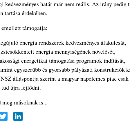
egi kedvezményes határ már nem reális. Az irány pedig 
n tartása érdekében.
 emellett támogatja:
egújuló energia rendszerek kedvezményes áfakulcsát,
ezsicsökkentett energia mennyiségének növelését,
lakossági energetikai támogatási programok indítását,
amint egyszerűbb és gyorsabb pályázati konstrukciók ki
SZ álláspontja szerint a magyar napelemes piac csak s
 tud újra fejlődni.
 meg másoknak is...
a
T
Li
e
wi
nk