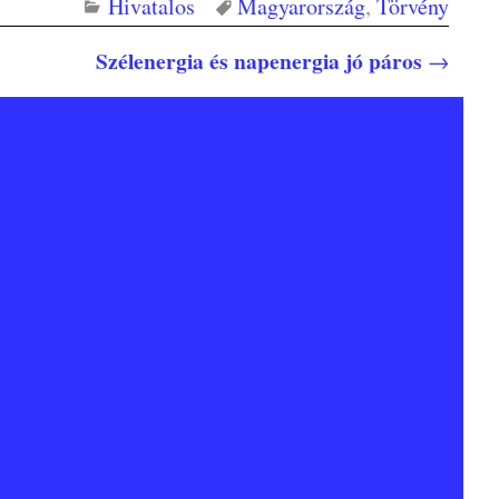
Hivatalos
Magyarország
,
Törvény
Szélenergia és napenergia jó páros
→