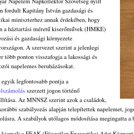
ar Napelem Napkollektor Szövetség nyílt
n fordult Kapitány István gazdasági és
tikai miniszterhez annak érdekében, hogy
on a háztartási méretű kiserőművek (HMKE)
yozási és gazdasági környezete
országon. A szervezet szerint a jelenlegi
r több ponton visszafogja a lakossági és
kozói napelemes beruházásokat.
 egyik legfontosabb pontja a
elszámolás
szerzett jogon történő
állítása. Az MNNSZ szerint azok a családok,
korábbi szabályozás alapján telepítettek napelemet, jo
olásra. A szabályok utólagos módosítása megingatta a 
l kiemeli a FEAK (Független Energetikai Adat Központ