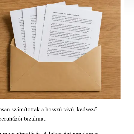
gosan számítottak a hosszú távú, kedvező
beruházói bizalmat.
) megszüntetését. A lakossági napelemes