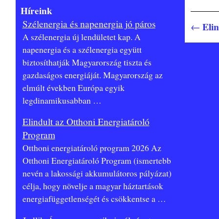
b
Híreink
o
Szélenergia és napenergia jó páros
Elin
←
Bejegy
A szélenergia új lendületet kap. A
napenergia és a szélenergia együtt
biztosíthatják Magyarország tiszta és
gazdaságos energiáját. Magyarország az
elmúlt években Európa egyik
legdinamikusabban
…
Elindult az Otthoni Energiatároló
Program
Otthoni energiatároló program 2026 Az
Otthoni Energiatároló Program (ismertebb
nevén a lakossági akkumulátoros pályázat)
célja, hogy növelje a magyar háztartások
energiafüggetlenségét és csökkentse a
…