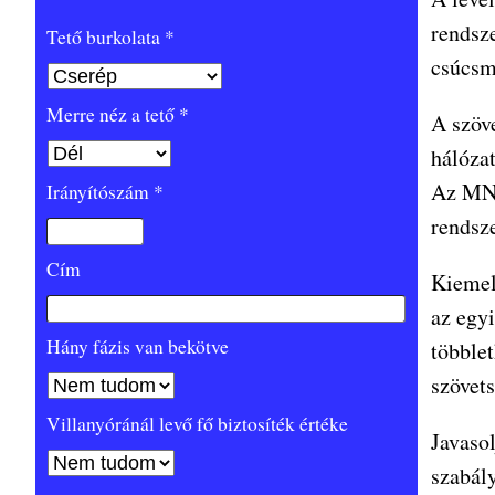
rendsze
Tető burkolata *
csúcsmi
Merre néz a tető *
A szöve
hálózat
Az MNN
Irányítószám *
rendsz
Cím
Kiemelt
az egyi
Hány fázis van bekötve
többle
szövets
Villanyóránál levő fő biztosíték értéke
Javasol
szabály