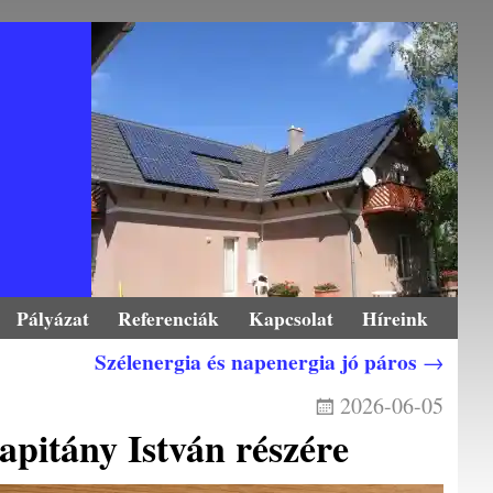
Pályázat
Referenciák
Kapcsolat
Híreink
Szélenergia és napenergia jó páros
→
2026-06-05
pitány István részére