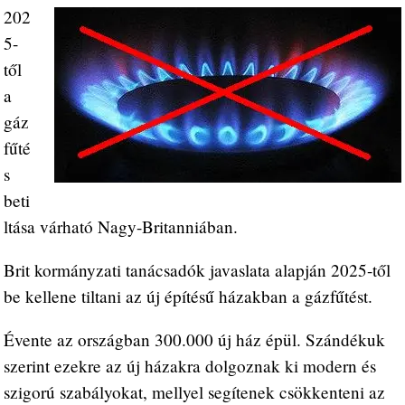
202
5-
től
a
gáz
fűté
s
beti
ltása várható Nagy-Britanniában.
Brit kormányzati tanácsadók javaslata alapján 2025-től
be kellene tiltani az új építésű házakban a gázfűtést.
Évente az országban 300.000 új ház épül. Szándékuk
szerint ezekre az új házakra dolgoznak ki modern és
szigorú szabályokat, mellyel segítenek csökkenteni az