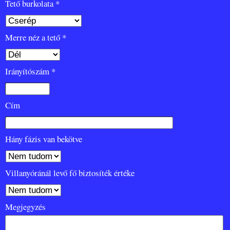
Tető burkolata *
Merre néz a tető *
Irányítószám *
Cím
Hány fázis van bekötve
Villanyóránál levő fő biztosíték értéke
Megjegyzés