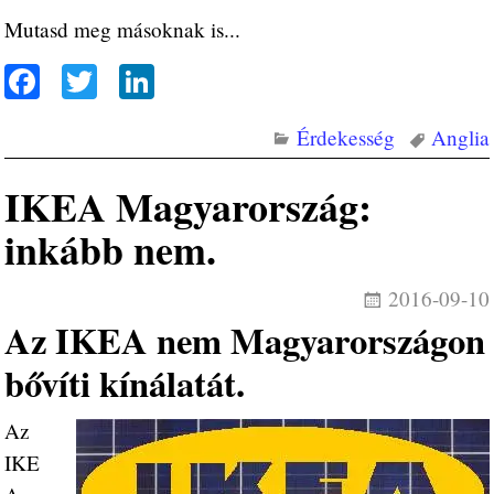
Mutasd meg másoknak is...
Fa
T
Li
ce
wi
nk
Érdekesség
Anglia
bo
tte
ed
ok
r
In
IKEA Magyarország:
inkább nem.
2016-09-10
Az IKEA nem Magyarországon
bővíti kínálatát.
Az
IKE