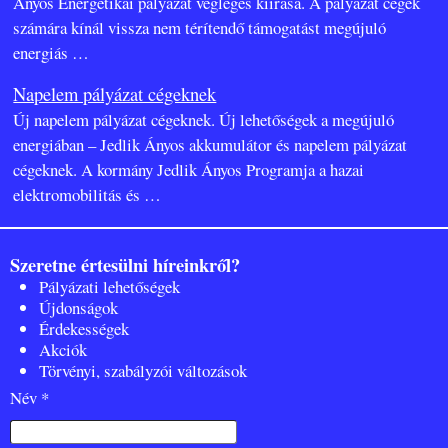
Ányos Energetikai pályázat végleges kiírása. A pályázat cégek
számára kínál vissza nem térítendő támogatást megújuló
energiás
…
Napelem pályázat cégeknek
Új napelem pályázat cégeknek. Új lehetőségek a megújuló
energiában – Jedlik Ányos akkumulátor és napelem pályázat
cégeknek. A kormány Jedlik Ányos Programja a hazai
elektromobilitás és
…
Szeretne értesülni híreinkről?
Pályázati lehetőségek
Újdonságok
Érdekességek
Akciók
Törvényi, szabályzói változások
Név *