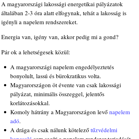
A magyarországi lakossági energetikai pályázatok
általában 2-3 óra alatt elfogynak, tehát a lakosság is
igényli a napelem rendszereket.
Energia van, igény van, akkor pedig mi a gond?
Pár ok a lehetségesek közül:
A magyarországi napelem engedélyeztetés
bonyolult, lassú és bürokratikus volta.
Magyarországon öt évente van csak lakossági
pályázat, minimális összeggel, jelentős
korlátozásokkal.
Komoly hátrány a Magyarországon levő
napelem
adó
.
A drága és csak nálunk kötelező
tűzvédelmi
kapcsoló
sem segíti a napelem rendszer terjedését.