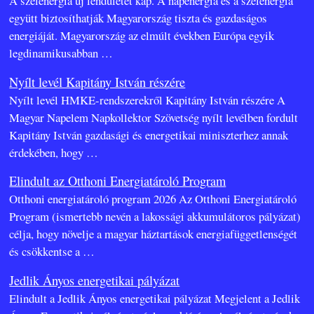
A szélenergia új lendületet kap. A napenergia és a szélenergia
együtt biztosíthatják Magyarország tiszta és gazdaságos
energiáját. Magyarország az elmúlt években Európa egyik
legdinamikusabban
…
Nyílt levél Kapitány István részére
Nyílt levél HMKE-rendszerekről Kapitány István részére A
Magyar Napelem Napkollektor Szövetség nyílt levélben fordult
Kapitány István gazdasági és energetikai miniszterhez annak
érdekében, hogy
…
Elindult az Otthoni Energiatároló Program
Otthoni energiatároló program 2026 Az Otthoni Energiatároló
Program (ismertebb nevén a lakossági akkumulátoros pályázat)
célja, hogy növelje a magyar háztartások energiafüggetlenségét
és csökkentse a
…
Jedlik Ányos energetikai pályázat
Elindult a Jedlik Ányos energetikai pályázat Megjelent a Jedlik