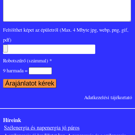
Feltölthet képet az épületről (Max. 4 Mbyte jpg, webp, png, gif,
pdf)
Robotszűrő (számmal) *
9 harmada =
Adatkezelési tájékoztató
Híreink
Szélenergia és napenergia jó páros