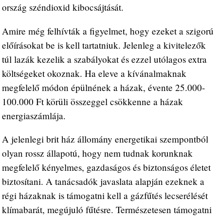
ország széndioxid kibocsájtását.
Amire még felhívták a figyelmet, hogy ezeket a szigorú
előírásokat be is kell tartatniuk. Jelenleg a kivitelezők
túl lazák kezelik a szabályokat és ezzel utólagos extra
költségeket okoznak. Ha eleve a kívánalmaknak
megfelelő módon épülnének a házak, évente 25.000-
100.000 Ft körüli összeggel csökkenne a házak
energiaszámlája.
A jelenlegi brit ház állomány energetikai szempontból
olyan rossz állapotú, hogy nem tudnak korunknak
megfelelő kényelmes, gazdaságos és biztonságos életet
biztosítani. A tanácsadók javaslata alapján ezeknek a
régi házaknak is támogatni kell a gázfűtés lecserélését
klímabarát, megújuló fűtésre. Természetesen támogatni