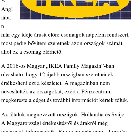
A
Angl
iába
n
már egy ideje árusít előre csomagolt napelem rendszert,
most pedig bővíteni szeretnék azon országok számát,
ahol ez a csomag elérhető.
A 2016-os Magyar „IKEA Family Magazin”-ban
olvasható, hogy 12 újabb országban szeretnének
értékesíteni ezt a készletet. A magazinban nem
nevesítették az országokat, ezért a Pénzcentrum
megkereste a céget és további információt kértek tőlük.
Az általuk megnevezett országok: Hollandia és Svájc.
A Magyarországi értékesítésről és árakról még
nincsenek információik. Ez ugyan még nem 12 ország,