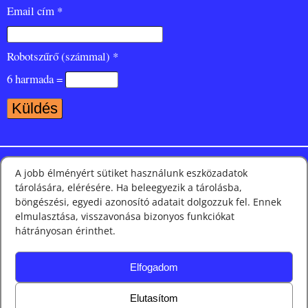
Email cím *
Robotszűrő (számmal) *
6 harmada =
Nézze meg Facebook oldalunkat is
A jobb élményért sütiket használunk eszközadatok
tárolására, elérésére. Ha beleegyezik a tárolásba,
böngészési, egyedi azonosító adatait dolgozzuk fel. Ennek
elmulasztása, visszavonása bizonyos funkciókat
Híreink leggyakoribb címkéi és kategóriái
hátrányosan érinthet.
Elfogadom
Keresés
Elutasítom