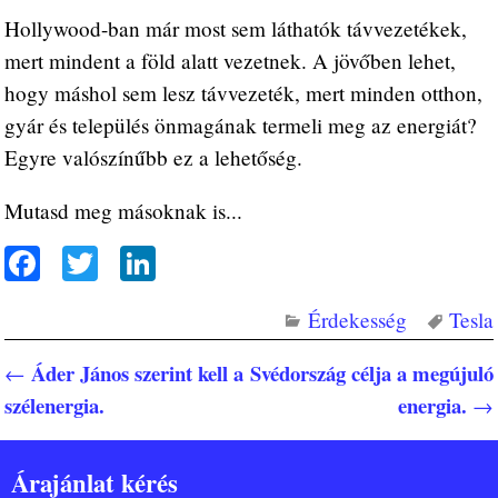
Hollywood-ban már most sem láthatók távvezetékek,
mert mindent a föld alatt vezetnek. A jövőben lehet,
hogy máshol sem lesz távvezeték, mert minden otthon,
gyár és település önmagának termeli meg az energiát?
Egyre valószínűbb ez a lehetőség.
Mutasd meg másoknak is...
Fa
T
Li
ce
wi
nk
Érdekesség
Tesla
bo
tte
ed
ok
r
In
Áder János szerint kell a
Svédország célja a megújuló
←
Bejegyzés navigáció
szélenergia.
energia.
→
Árajánlat kérés