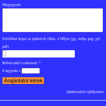
Megjegyzés
Feltölthet képet az épületről (Max. 4 Mbyte jpg, webp, png, gif,
pdf)
Robotszűrő (számmal) *
8 negyede =
Adatkezelési tájékoztató