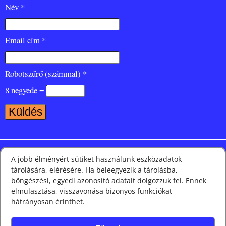
Név *
Email cím *
Robotszűrő (számmal) *
8 negyede =
Nézze meg Facebook oldalunkat is
A jobb élményért sütiket használunk eszközadatok
tárolására, elérésére. Ha beleegyezik a tárolásba,
böngészési, egyedi azonosító adatait dolgozzuk fel. Ennek
elmulasztása, visszavonása bizonyos funkciókat
Híreink leggyakoribb címkéi és kategóriái
hátrányosan érinthet.