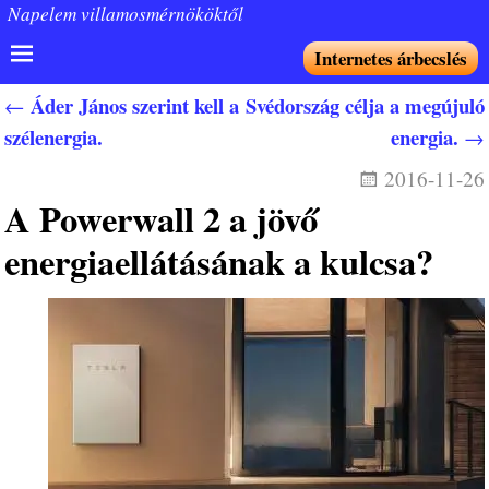
Napelem villamosmérnököktől
Internetes árbecslés
Áder János szerint kell a
Svédország célja a megújuló
←
Bejegyzés navigáció
szélenergia.
energia.
→
2016-11-26
A Powerwall 2 a jövő
energiaellátásának a kulcsa?