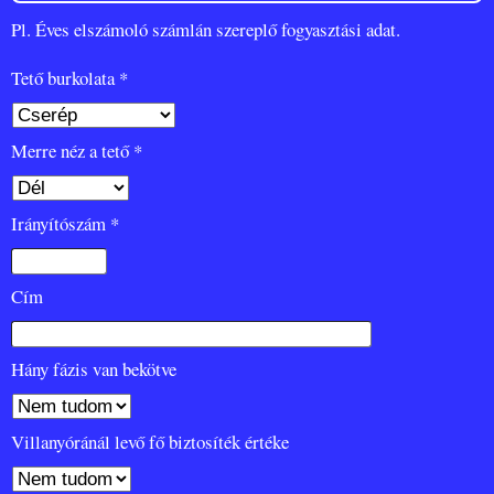
Pl. Éves elszámoló számlán szereplő fogyasztási adat.
Tető burkolata *
Merre néz a tető *
Irányítószám *
Cím
Hány fázis van bekötve
Villanyóránál levő fő biztosíték értéke