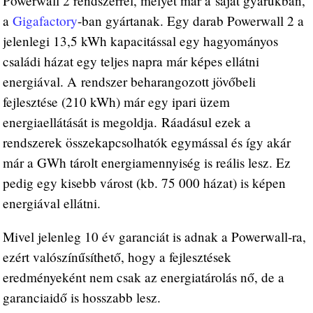
Powerwall 2 rendszerrel, melyet már a saját gyárukban,
a
Gigafactory
-ban gyártanak. Egy darab Powerwall 2 a
jelenlegi 13,5 kWh kapacitással egy hagyományos
családi házat egy teljes napra már képes ellátni
energiával. A rendszer beharangozott jövőbeli
fejlesztése (210 kWh) már egy ipari üzem
energiaellátását is megoldja. Ráadásul ezek a
rendszerek összekapcsolhatók egymással és így akár
már a GWh tárolt energiamennyiség is reális lesz. Ez
pedig egy kisebb várost (kb. 75 000 házat) is képen
energiával ellátni.
Mivel jelenleg 10 év garanciát is adnak a Powerwall-ra,
ezért valószínűsíthető, hogy a fejlesztések
eredményeként nem csak az energiatárolás nő, de a
garanciaidő is hosszabb lesz.