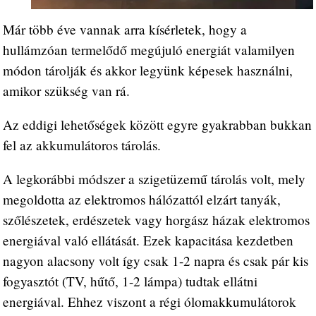
Már több éve vannak arra kísérletek, hogy a
hullámzóan termelődő megújuló energiát valamilyen
módon tárolják és akkor legyünk képesek használni,
amikor szükség van rá.
Az eddigi lehetőségek között egyre gyakrabban bukkan
fel az akkumulátoros tárolás.
A legkorábbi módszer a szigetüzemű tárolás volt, mely
megoldotta az elektromos hálózattól elzárt tanyák,
szőlészetek, erdészetek vagy horgász házak elektromos
energiával való ellátását. Ezek kapacitása kezdetben
nagyon alacsony volt így csak 1-2 napra és csak pár kis
fogyasztót (TV, hűtő, 1-2 lámpa) tudtak ellátni
energiával. Ehhez viszont a régi ólomakkumulátorok